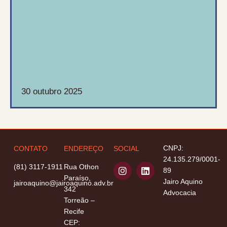
30 outubro 2025
CONTATO
ENDEREÇO
SOCIAL
CNPJ:
24.135.279/0001-
I
L
(81) 3117-1911
Rua Othon
89
n
i
Paraíso,
Jairo Aquino
s
n
jairoaquino@jairoaquino.adv.br
342
t
k
Advocacia
Torreão –
a
e
g
d
Recife
r
i
CEP: